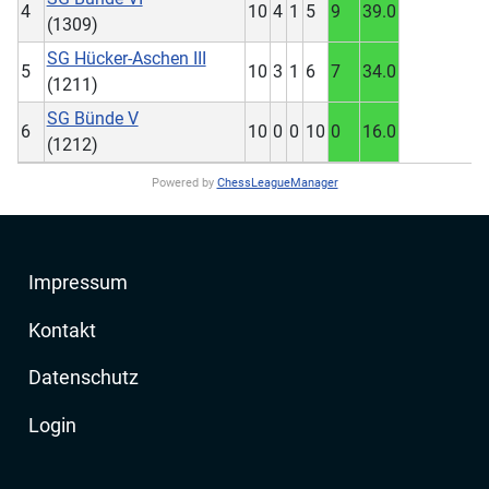
4
10
4
1
5
9
39.0
(1309)
SG Hücker-Aschen III
5
10
3
1
6
7
34.0
(1211)
SG Bünde V
6
10
0
0
10
0
16.0
(1212)
Powered by
ChessLeagueManager
Impressum
Kontakt
Datenschutz
Login