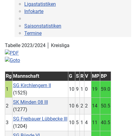
Ligastatistiken
Infokarte
Saisonstatistiken
Termine
Tabelle 2023/2024 │ Kreisliga
Rg
Mannschaft
G
S
R
V
MP
BP
SG Kirchlengern II
1
10
9
1
0
19
59.0
(1525)
SK Minden 08 III
2
10
6
2
2
14
50.5
(1277)
SG Freibauer Lübbecke III
3
10
5
1
4
11
40.5
(1204)
SG Bünde VI