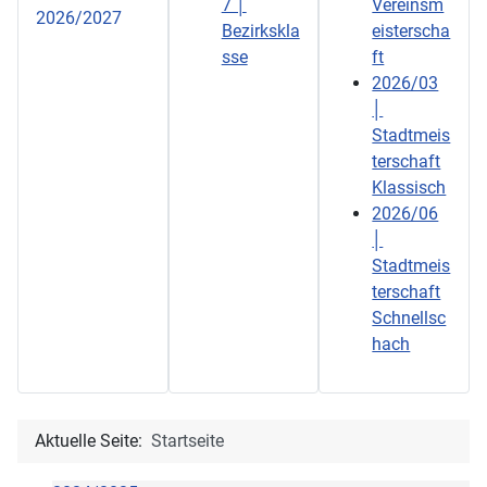
7 │
Vereinsm
2026/2027
Bezirkskla
eisterscha
sse
ft
2026/03
│
Stadtmeis
terschaft
Klassisch
2026/06
│
Stadtmeis
terschaft
Schnellsc
hach
Aktuelle Seite:
Startseite