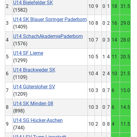
U14 Bielefelder SK
2
10
9
0
1
18
31.5
(1582)
U14 SK Blauer Springer Paderborn
3
10
8
0
2
16
29.0
(1409)
U14 SchachAkademiePaderborn
4
10
7
0
3
14
28.0
(1576)
U14 SF Lieme
5
10
5
1
4
11
20.5
(1299)
U14 Brackweder SK
6
10
4
2
4
10
21.5
(1109)
U14 Gütersloher SV
7
10
3
0
7
6
15.0
(1209)
U14 SK Minden 08
8
10
3
0
7
6
14.5
(898)
U14 SG Hücker-Aschen
9
10
2
0
8
4
11.5
(744)