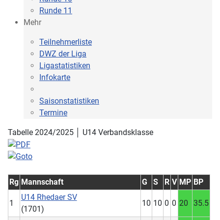
Runde 11
Mehr
Teilnehmerliste
DWZ der Liga
Ligastatistiken
Infokarte
Saisonstatistiken
Termine
Tabelle 2024/2025 │ U14 Verbandsklasse
Rg
Mannschaft
G
S
R
V
MP
BP
U14 Rhedaer SV
1
10
10
0
0
20
35.5
(1701)