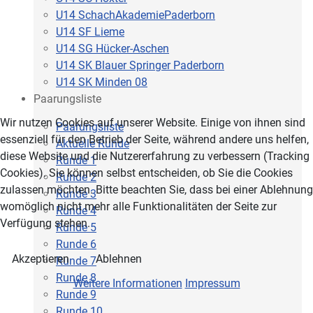
U14 SchachAkademiePaderborn
U14 SF Lieme
U14 SG Hücker-Aschen
U14 SK Blauer Springer Paderborn
U14 SK Minden 08
Paarungsliste
Wir nutzen Cookies auf unserer Website. Einige von ihnen sind
Paarungsliste
essenziell für den Betrieb der Seite, während andere uns helfen,
Aktuelle Runde
diese Website und die Nutzererfahrung zu verbessern (Tracking
Runde 1
Cookies). Sie können selbst entscheiden, ob Sie die Cookies
Runde 2
zulassen möchten. Bitte beachten Sie, dass bei einer Ablehnung
Runde 3
womöglich nicht mehr alle Funktionalitäten der Seite zur
Runde 4
Verfügung stehen.
Runde 5
Runde 6
Akzeptieren
Ablehnen
Runde 7
Runde 8
Weitere Informationen
Impressum
Runde 9
Runde 10