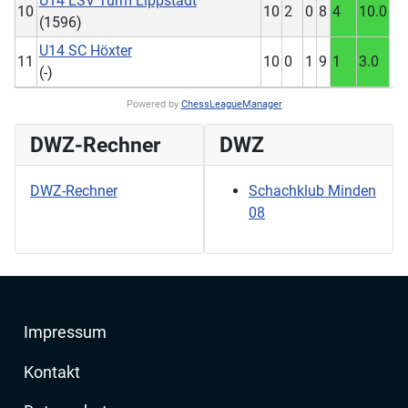
U14 LSV Turm Lippstadt
10
10
2
0
8
4
10.0
(1596)
U14 SC Höxter
11
10
0
1
9
1
3.0
(-)
Powered by
ChessLeagueManager
DWZ-Rechner
DWZ
DWZ-Rechner
Schachklub Minden
08
Impressum
Kontakt