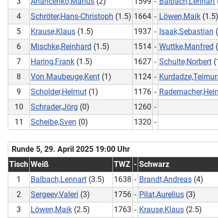
3
Anancenko,Marius
(2)
1599
-
Balbach,Lennart
4
Schröter,Hans-Christoph
(1.5)
1664
-
Löwen,Maik
(1.5
5
Krause,Klaus
(1.5)
1937
-
Isaak,Sebastian
(
6
Mischke,Reinhard
(1.5)
1514
-
Wuttke,Manfred
(
7
Haring,Frank
(1.5)
1627
-
Schulte,Norbert
(
8
Von Maubeuge,Kent
(1)
1124
-
Kurdadze,Teimur
9
Scholder,Helmut
(1)
1176
-
Rademacher,Hein
10
Schrader,Jörg
(0)
1260
-
11
Scheibe,Sven
(0)
1320
-
Runde 5, 29. April 2025 19:00 Uhr
Tisch
Weiß
TWZ
-
Schwarz
1
Balbach,Lennart
(3.5)
1638
-
Brandt,Andreas
(4)
2
Sergeev,Valeri
(3)
1756
-
Pilat,Aurelius
(3)
3
Löwen,Maik
(2.5)
1763
-
Krause,Klaus
(2.5)