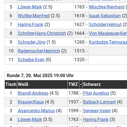
5
Löwen,Maik
(2.5)
1763
-
Mischke,Reinhard
(
6
Wuttke,Manfred
(2.5)
1618
-
Isaak,Sebastian
(2
7
Haring,Frank
(2)
1627
-
Scholder,Helmut
(2
8
Schröter,Hans-Christoph
(2)
1664
-
Von Maubeuge,Ken
9
Schrader,Jörg
(1.5)
1260
-
Kurdadze,Teimura
10
Rademacher,Heinrich
(2)
1515
-
11
Scheibe,Sven
(0)
1320
-
Runde 7, 20. Mai 2025 19:00 Uhr
Tisch
Weiß
TWZ
-
Schwarz
1
Brandt,Andreas
(4.5)
1788
-
Pilat,Aurelius
(5)
2
Krause,Klaus
(4.5)
1937
-
Balbach,Lennart
(4)
3
Anancenko,Marius
(4)
1599
-
Sergeev,Valeri
(4)
4
Löwen,Maik
(3.5)
1763
-
Haring,Frank
(3)