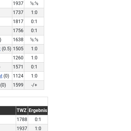
1937
½:½
1737
1:0
1817
0:1
1756
0:1
)
1638
½:½
z
(0.5)
1505
1:0
1260
1:0
)
1571
0:1
t
(0)
1124
1:0
(0)
1599
-/+
TWZ
Ergebnis
1788
0:1
1937
1:0