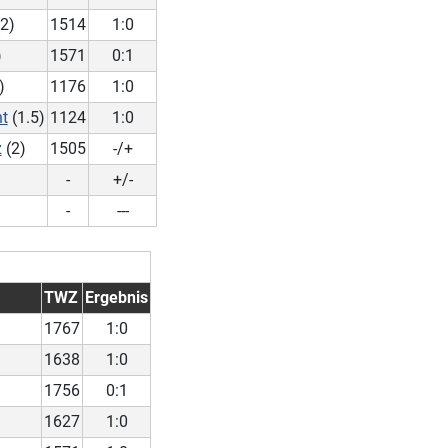
2)
1514
1:0
)
1571
0:1
)
1176
1:0
t
(1.5)
1124
1:0
z
(2)
1505
-/+
-
+/-
-
---
TWZ
Ergebnis
1767
1:0
1638
1:0
1756
0:1
1627
1:0