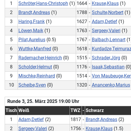
1
Schröter,Hans-Christoph
(1)
1664
-
Krause,Klaus
(1)
2
Brandt,Andreas
(1)
1788
-
Schulte,Norbert
(1)
3
Haring,Frank
(1)
1627
-
Adam,Detlef
(1)
4
Löwen,Maik
(1)
1763
-
Sergeev,Valeri
(1)
5
Pilat,Aurelius
(0.5)
1767
-
Balbach,Lennart
(1
6
Wuttke,Manfred
(0)
1618
-
Kurdadze,Teimura
7
Rademacher,Heinrich
(0)
1515
-
Schrader,Jörg
(0)
8
Scholder,Helmut
(0)
1176
-
Isaak,Sebastian
(0
9
Mischke,Reinhard
(0)
1514
-
Von Maubeuge,Ken
10
Scheibe,Sven
(0)
1320
-
Anancenko,Marius
Runde 3, 25. März 2025 19:00 Uhr
Tisch
Weiß
TWZ
-
Schwarz
1
Adam,Detlef
(2)
1817
-
Brandt,Andreas
(2)
2
Sergeev,Valeri
(2)
1756
-
Krause,Klaus
(1.5)