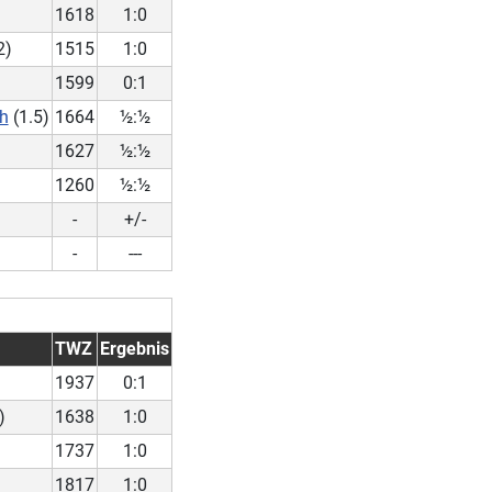
1618
1:0
2)
1515
1:0
1599
0:1
ph
(1.5)
1664
½:½
1627
½:½
1260
½:½
-
+/-
-
---
TWZ
Ergebnis
1937
0:1
)
1638
1:0
1737
1:0
1817
1:0