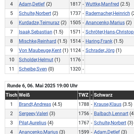
4
Adam,Detlef
(2)
1817
-
Wuttke,Manfred
(2.5)
5
Schulte,Norbert
(2)
1737
-
Rademacher,Heinrich
(
6
Kurdadze,Teimuraz
(2)
1505
-
Anancenko,Marius
(2)
7
Isaak,Sebastian
(1.5)
1571
-
Schröter,Hans-Christo
8
Mischke,Reinhard
(1.5)
1514
-
Haring,Frank
(1.5)
9
Von Maubeuge,Kent
(1)
1124
-
Schrader,Jörg
(1)
10
Scholder,Helmut
(1)
1176
-
11
Scheibe,Sven
(0)
1320
-
Runde 6, 06. Mai 2025 19:00 Uhr
Tisch
Weiß
TWZ
-
Schwarz
1
Brandt,Andreas
(4.5)
1788
-
Krause,Klaus
(3.5)
2
Sergeev,Valeri
(3)
1756
-
Balbach,Lennart
(4
3
Pilat,Aurelius
(4)
1767
-
Schulte,Norbert
(3)
4
Anancenko,Marius
(3)
1599
-
Adam,Detlef
(3)