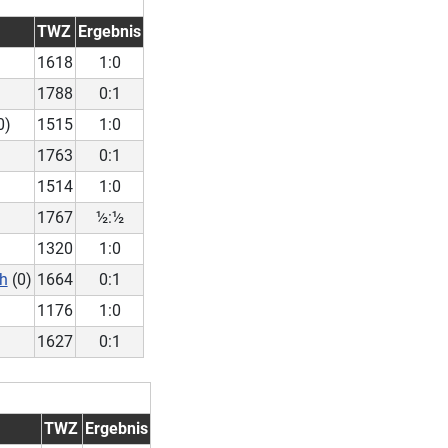
TWZ
Ergebnis
1618
1:0
1788
0:1
0)
1515
1:0
1763
0:1
1514
1:0
1767
½:½
1320
1:0
ph
(0)
1664
0:1
1176
1:0
1627
0:1
TWZ
Ergebnis