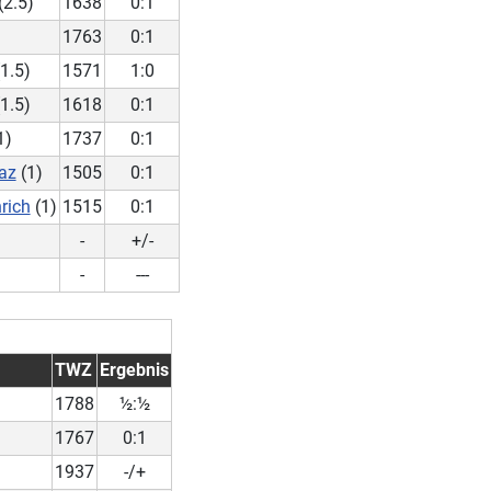
(2.5)
1638
0:1
)
1763
0:1
1.5)
1571
1:0
1.5)
1618
0:1
1)
1737
0:1
az
(1)
1505
0:1
rich
(1)
1515
0:1
-
+/-
-
---
TWZ
Ergebnis
1788
½:½
1767
0:1
1937
-/+