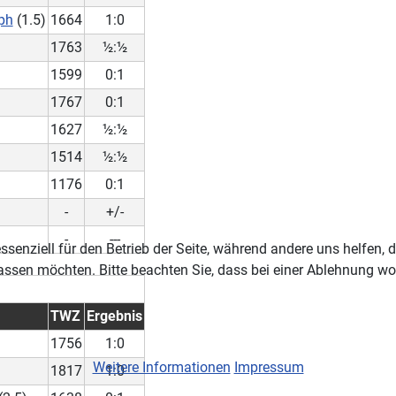
ph
(1.5)
1664
1:0
1763
½:½
1599
0:1
1767
0:1
1627
½:½
1514
½:½
1176
0:1
-
+/-
-
---
ssenziell für den Betrieb der Seite, während andere uns helfen,
assen möchten. Bitte beachten Sie, dass bei einer Ablehnung wom
TWZ
Ergebnis
)
1756
1:0
Weitere Informationen
Impressum
1817
1:0