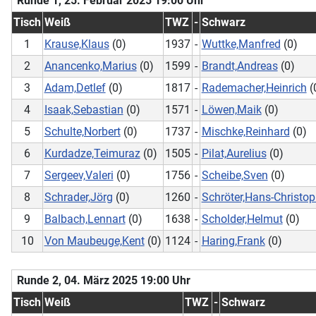
Runde 1, 25. Februar 2025 19:00 Uhr
Tisch
Weiß
TWZ
-
Schwarz
1
Krause,Klaus
(0)
1937
-
Wuttke,Manfred
(0)
2
Anancenko,Marius
(0)
1599
-
Brandt,Andreas
(0)
3
Adam,Detlef
(0)
1817
-
Rademacher,Heinrich
(
4
Isaak,Sebastian
(0)
1571
-
Löwen,Maik
(0)
5
Schulte,Norbert
(0)
1737
-
Mischke,Reinhard
(0)
6
Kurdadze,Teimuraz
(0)
1505
-
Pilat,Aurelius
(0)
7
Sergeev,Valeri
(0)
1756
-
Scheibe,Sven
(0)
8
Schrader,Jörg
(0)
1260
-
Schröter,Hans-Christo
9
Balbach,Lennart
(0)
1638
-
Scholder,Helmut
(0)
10
Von Maubeuge,Kent
(0)
1124
-
Haring,Frank
(0)
Runde 2, 04. März 2025 19:00 Uhr
Tisch
Weiß
TWZ
-
Schwarz