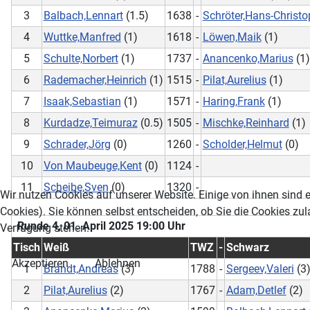
3
Balbach,Lennart
(1.5)
1638
-
Schröter,Hans-Christo
4
Wuttke,Manfred
(1)
1618
-
Löwen,Maik
(1)
5
Schulte,Norbert
(1)
1737
-
Anancenko,Marius
(1)
6
Rademacher,Heinrich
(1)
1515
-
Pilat,Aurelius
(1)
7
Isaak,Sebastian
(1)
1571
-
Haring,Frank
(1)
8
Kurdadze,Teimuraz
(0.5)
1505
-
Mischke,Reinhard
(1)
9
Schrader,Jörg
(0)
1260
-
Scholder,Helmut
(0)
10
Von Maubeuge,Kent
(0)
1124
-
11
Scheibe,Sven
(0)
1320
-
Wir nutzen Cookies auf unserer Website. Einige von ihnen sind e
Cookies). Sie können selbst entscheiden, ob Sie die Cookies zul
Runde 4, 01. April 2025 19:00 Uhr
Verfügung stehen.
Tisch
Weiß
TWZ
-
Schwarz
Akzeptieren
Ablehnen
1
Brandt,Andreas
(3)
1788
-
Sergeev,Valeri
(3
2
Pilat,Aurelius
(2)
1767
-
Adam,Detlef
(2)