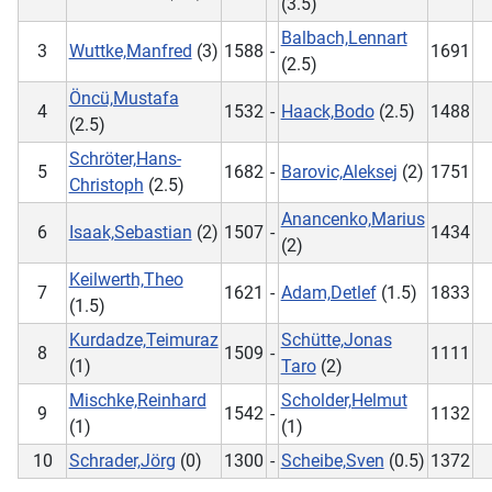
(3.5)
Balbach,Lennart
3
Wuttke,Manfred
(3)
1588
-
1691
(2.5)
Öncü,Mustafa
4
1532
-
Haack,Bodo
(2.5)
1488
(2.5)
Schröter,Hans-
5
1682
-
Barovic,Aleksej
(2)
1751
Christoph
(2.5)
Anancenko,Marius
6
Isaak,Sebastian
(2)
1507
-
1434
(2)
Keilwerth,Theo
7
1621
-
Adam,Detlef
(1.5)
1833
(1.5)
Kurdadze,Teimuraz
Schütte,Jonas
8
1509
-
1111
(1)
Taro
(2)
Mischke,Reinhard
Scholder,Helmut
9
1542
-
1132
(1)
(1)
10
Schrader,Jörg
(0)
1300
-
Scheibe,Sven
(0.5)
1372