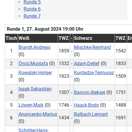
Runde 5
Runde 6
Runde 7
Runde 1, 27. August 2024 19:00 Uhr
Tisch
Weiß
TWZ
-
Schwarz
TWZ
E
Brandt,Andreas
Mischke,Reinhard
1
1859
-
1542
(0)
(0)
2
Öncü,Mustafa
(0)
1532
-
Adam,Detlef
(0)
1833
Kowalski,Holger
Kurdadze,Teimuraz
3
1823
-
1509
(0)
(0)
Isaak,Sebastian
4
1507
-
Barovic,Aleksej
(0)
1751
(0)
5
Löwen,Maik
(0)
1746
-
Haack,Bodo
(0)
1488
Anancenko,Marius
Balbach,Lennart
6
1434
-
1691
(0)
(0)
Schröter,Hans-