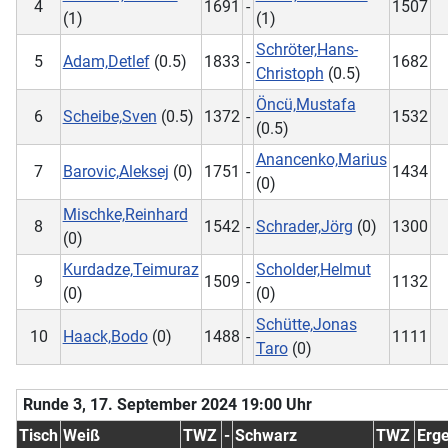
4
1691
-
1507
(1)
(1)
Schröter,Hans-
5
Adam,Detlef
(0.5)
1833
-
1682
Christoph
(0.5)
Öncü,Mustafa
6
Scheibe,Sven
(0.5)
1372
-
1532
(0.5)
Anancenko,Marius
7
Barovic,Aleksej
(0)
1751
-
1434
(0)
Mischke,Reinhard
8
1542
-
Schrader,Jörg
(0)
1300
(0)
Kurdadze,Teimuraz
Scholder,Helmut
9
1509
-
1132
(0)
(0)
Schütte,Jonas
10
Haack,Bodo
(0)
1488
-
1111
Taro
(0)
Runde 3, 17. September 2024 19:00 Uhr
Tisch
Weiß
TWZ
-
Schwarz
TWZ
Erg