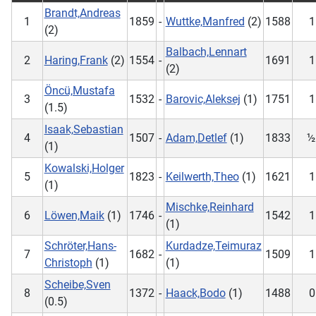
Brandt,Andreas
1
1859
-
Wuttke,Manfred
(2)
1588
1
(2)
Balbach,Lennart
2
Haring,Frank
(2)
1554
-
1691
1
(2)
Öncü,Mustafa
3
1532
-
Barovic,Aleksej
(1)
1751
1
(1.5)
Isaak,Sebastian
4
1507
-
Adam,Detlef
(1)
1833
½
(1)
Kowalski,Holger
5
1823
-
Keilwerth,Theo
(1)
1621
1
(1)
Mischke,Reinhard
6
Löwen,Maik
(1)
1746
-
1542
1
(1)
Schröter,Hans-
Kurdadze,Teimuraz
7
1682
-
1509
1
Christoph
(1)
(1)
Scheibe,Sven
8
1372
-
Haack,Bodo
(1)
1488
0
(0.5)