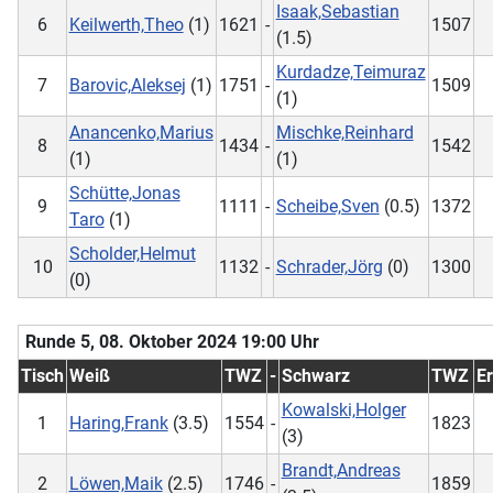
Isaak,Sebastian
6
Keilwerth,Theo
(1)
1621
-
1507
(1.5)
Kurdadze,Teimuraz
7
Barovic,Aleksej
(1)
1751
-
1509
(1)
Anancenko,Marius
Mischke,Reinhard
8
1434
-
1542
(1)
(1)
Schütte,Jonas
9
1111
-
Scheibe,Sven
(0.5)
1372
Taro
(1)
Scholder,Helmut
10
1132
-
Schrader,Jörg
(0)
1300
(0)
Runde 5, 08. Oktober 2024 19:00 Uhr
Tisch
Weiß
TWZ
-
Schwarz
TWZ
E
Kowalski,Holger
1
Haring,Frank
(3.5)
1554
-
1823
(3)
Brandt,Andreas
2
Löwen,Maik
(2.5)
1746
-
1859