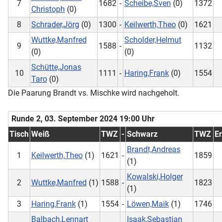
7
1682
-
Scheibe,Sven
(0)
1372
Christoph
(0)
8
Schrader,Jörg
(0)
1300
-
Keilwerth,Theo
(0)
1621
Wuttke,Manfred
Scholder,Helmut
9
1588
-
1132
(0)
(0)
Schütte,Jonas
10
1111
-
Haring,Frank
(0)
1554
Taro
(0)
Die Paarung Brandt vs. Mischke wird nachgeholt.
Runde 2, 03. September 2024 19:00 Uhr
Tisch
Weiß
TWZ
-
Schwarz
TWZ
E
Brandt,Andreas
1
Keilwerth,Theo
(1)
1621
-
1859
(1)
Kowalski,Holger
2
Wuttke,Manfred
(1)
1588
-
1823
(1)
3
Haring,Frank
(1)
1554
-
Löwen,Maik
(1)
1746
Balbach,Lennart
Isaak,Sebastian