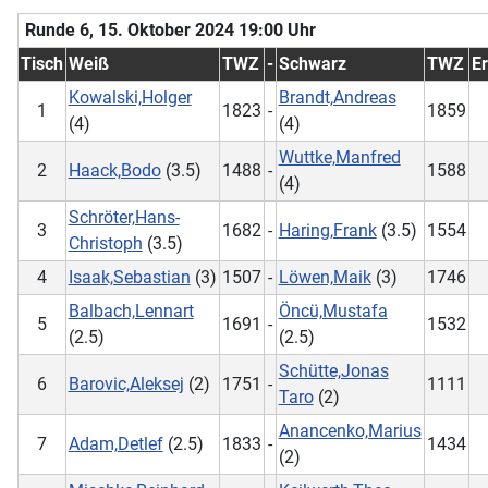
Runde 6, 15. Oktober 2024 19:00 Uhr
Tisch
Weiß
TWZ
-
Schwarz
TWZ
E
Kowalski,Holger
Brandt,Andreas
1
1823
-
1859
(4)
(4)
Wuttke,Manfred
2
Haack,Bodo
(3.5)
1488
-
1588
(4)
Schröter,Hans-
3
1682
-
Haring,Frank
(3.5)
1554
Christoph
(3.5)
4
Isaak,Sebastian
(3)
1507
-
Löwen,Maik
(3)
1746
Balbach,Lennart
Öncü,Mustafa
5
1691
-
1532
(2.5)
(2.5)
Schütte,Jonas
6
Barovic,Aleksej
(2)
1751
-
1111
Taro
(2)
Anancenko,Marius
7
Adam,Detlef
(2.5)
1833
-
1434
(2)