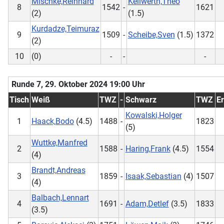
Mischke,Reinhard
Keilwerth,Theo
8
1542
-
1621
(2)
(1.5)
Kurdadze,Teimuraz
9
1509
-
Scheibe,Sven
(1.5)
1372
(2)
10
(0)
-
-
-
Runde 7, 29. Oktober 2024 19:00 Uhr
Tisch
Weiß
TWZ
-
Schwarz
TWZ
E
Kowalski,Holger
1
Haack,Bodo
(4.5)
1488
-
1823
(5)
Wuttke,Manfred
2
1588
-
Haring,Frank
(4.5)
1554
(4)
Brandt,Andreas
3
1859
-
Isaak,Sebastian
(4)
1507
(4)
Balbach,Lennart
4
1691
-
Adam,Detlef
(3.5)
1833
(3.5)