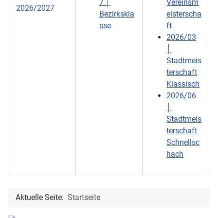
7 │
Vereinsm
2026/2027
Bezirkskla
eisterscha
sse
ft
2026/03
│
Stadtmeis
terschaft
Klassisch
2026/06
│
Stadtmeis
terschaft
Schnellsc
hach
Aktuelle Seite:
Startseite