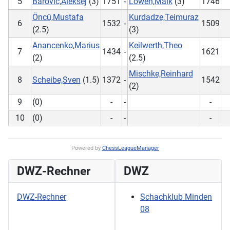
5
Barovic,Aleksej
(3)
1751
-
Löwen,Maik
(3)
1746
Öncü,Mustafa
Kurdadze,Teimuraz
6
1532
-
1509
(2.5)
(3)
Anancenko,Marius
Keilwerth,Theo
7
1434
-
1621
(2)
(2.5)
Mischke,Reinhard
8
Scheibe,Sven
(1.5)
1372
-
1542
(2)
9
(0)
-
-
-
10
(0)
-
-
-
Powered by
ChessLeagueManager
DWZ-Rechner
DWZ
DWZ-Rechner
Schachklub Minden
08