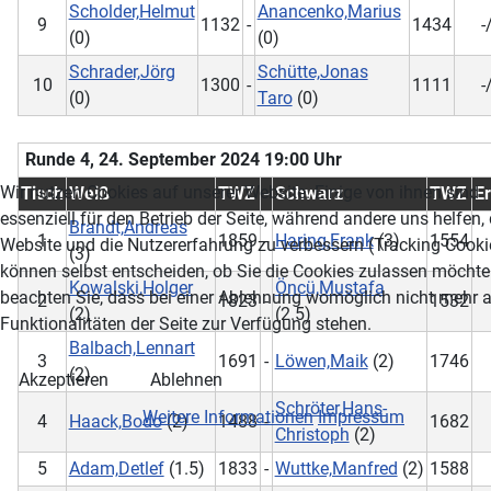
Scholder,Helmut
Anancenko,Marius
9
1132
-
1434
-
(0)
(0)
Schrader,Jörg
Schütte,Jonas
10
1300
-
1111
-
(0)
Taro
(0)
Runde 4, 24. September 2024 19:00 Uhr
Wir nutzen Cookies auf unserer Website. Einige von ihnen sind
Tisch
Weiß
TWZ
-
Schwarz
TWZ
E
essenziell für den Betrieb der Seite, während andere uns helfen,
Brandt,Andreas
1
1859
-
Haring,Frank
(3)
1554
Website und die Nutzererfahrung zu verbessern (Tracking Cookie
(3)
können selbst entscheiden, ob Sie die Cookies zulassen möchten
Kowalski,Holger
Öncü,Mustafa
beachten Sie, dass bei einer Ablehnung womöglich nicht mehr a
2
1823
-
1532
(2)
(2.5)
Funktionalitäten der Seite zur Verfügung stehen.
Balbach,Lennart
3
1691
-
Löwen,Maik
(2)
1746
(2)
Akzeptieren
Ablehnen
Schröter,Hans-
Weitere Informationen
Impressum
4
Haack,Bodo
(2)
1488
-
1682
Christoph
(2)
5
Adam,Detlef
(1.5)
1833
-
Wuttke,Manfred
(2)
1588