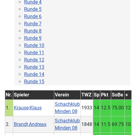
Runde 4
Runde 5
Runde 6
Runde 7
Runde 8
Runde 9
Runde 10
Runde 11
Runde 12
Runde 13
Runde 14
Runde 15
Nr.
Spieler
Verein
TWZ
Sp
Pkt
SoBe
+
Schachklub
1.
Krause,Klaus
1933
14
12.5
75.00
12
Minden 08
Schachklub
2.
Brandt,Andreas
1848
14
11.5
69.75
10
Minden 08