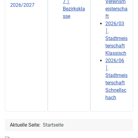
7 │
Vereinsm
2026/2027
Bezirkskla
eisterscha
sse
ft
2026/03
│
Stadtmeis
terschaft
Klassisch
2026/06
│
Stadtmeis
terschaft
Schnellsc
hach
Aktuelle Seite:
Startseite