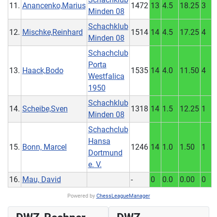
11.
Anancenko,Marius
1472
13
4.5
18.25
3
Minden 08
Schachklub
12.
Mischke,Reinhard
1514
14
4.5
17.25
4
Minden 08
Schachclub
Porta
13.
Haack,Bodo
1535
14
4.0
11.50
4
Westfalica
1950
Schachklub
14.
Scheibe,Sven
1318
14
1.5
12.25
1
Minden 08
Schachclub
Hansa
15.
Bonn, Marcel
1246
14
1.0
1.50
1
Dortmund
e. V.
16.
Mau, David
-
0
0.0
0.00
0
Powered by
ChessLeagueManager