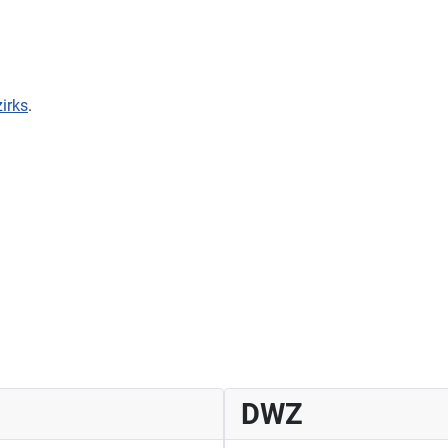
irks
.
DWZ