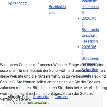
7 │
Vereinsm
2026/2027
Bezirkskla
eisterscha
sse
ft
2026/03
│
Stadtmeis
terschaft
Klassisch
2026/06
│
Stadtmeis
terschaft
Wir nutzen Cookies auf unserer Website. Einige von ihnen sind
Schnellsc
essenziell für den Betrieb der Seite, während andere uns helfen,
hach
diese Website und die Nutzererfahrung zu verbessern (Tracking
Cookies). Sie können selbst entscheiden, ob Sie die Cookies
zulassen möchten. Bitte beachten Sie, dass bei einer Ablehnung
womöglich nicht mehr alle Funktionalitäten der Seite zur
Aktuelle Seite:
Startseite
Turniere
Verfügung stehen.
Vereinsmeisterschaft