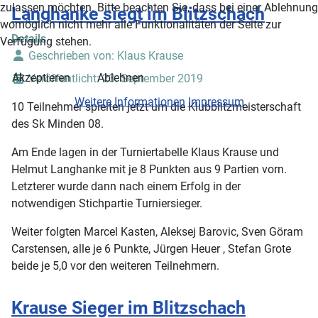
zulassen möchten. Bitte beachten Sie, dass bei einer Ablehnung
Langhanke siegt im Blitzschach
womöglich nicht mehr alle Funktionalitäten der Seite zur
Details
Verfügung stehen.
Geschrieben von:
Klaus Krause
Akzeptieren
Ablehnen
Veröffentlicht: 23. September 2019
Weitere Informationen
Impressum
10 Teilnehmer spielten jetzt um die Klubblitzmeisterschaft
des Sk Minden 08.
Am Ende lagen in der Turniertabelle Klaus Krause und
Helmut Langhanke mit je 8 Punkten aus 9 Partien vorn.
Letzterer wurde dann nach einem Erfolg in der
notwendigen Stichpartie Turniersieger.
Weiter folgten Marcel Kasten, Aleksej Barovic, Sven Göram
Carstensen, alle je 6 Punkte, Jürgen Heuer , Stefan Grote
beide je 5,0 vor den weiteren Teilnehmern.
Krause Sieger im Blitzschach