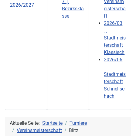
7 │
Vereinsm
2026/2027
Bezirkskla
eisterscha
sse
ft
2026/03
│
Stadtmeis
terschaft
Klassisch
2026/06
│
Stadtmeis
terschaft
Schnellsc
hach
Aktuelle Seite:
Startseite
Turniere
Vereinsmeisterschaft
Blitz