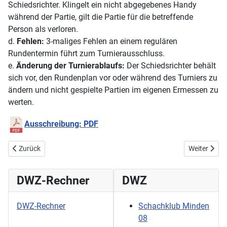
Schiedsrichter. Klingelt ein nicht abgegebenes Handy
während der Partie, gilt die Partie für die betreffende
Person als verloren.
d.
Fehlen:
3-maliges Fehlen an einem regulären
Rundentermin führt zum Turnierausschluss.
e.
Änderung der Turnierablaufs:
Der Schiedsrichter behält
sich vor, den Rundenplan vor oder während des Turniers zu
ändern und nicht gespielte Partien im eigenen Ermessen zu
werten.
Ausschreibung: PDF
Vorheriger Beitrag: Viktor Halle Jugendvereinsmeister 2026
Nächster Be
Zurück
Weiter
DWZ-Rechner
DWZ
DWZ-Rechner
Schachklub Minden
08