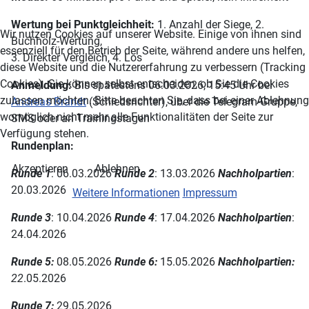
Wertung bei Punktgleichheit:
1. Anzahl der Siege, 2.
Wir nutzen Cookies auf unserer Website. Einige von ihnen sind
Buchholz-Wertung,
essenziell für den Betrieb der Seite, während andere uns helfen,
3. Direkter Vergleich, 4. Los
diese Website und die Nutzererfahrung zu verbessern (Tracking
Cookies). Sie können selbst entscheiden, ob Sie die Cookies
Anmeldung:
Bis spätestens 06.03.2026, 15:45 Uhr bei
zulassen möchten. Bitte beachten Sie, dass bei einer Ablehnung
Andreas Brandt
(Schiedsrichter), über die Telegram-Gruppe,
womöglich nicht mehr alle Funktionalitäten der Seite zur
SMS oder an Trainingstagen
Verfügung stehen.
Rundenplan:
Akzeptieren
Ablehnen
Runde 1
: 06.03.2026
Runde 2
: 13.03.2026
Nachholp
a
rtien
:
20.03.2026
Weitere Informationen
Impressum
Runde
3
: 10.04.2026
Runde 4
: 17.04.2026
Nachholpartien
:
24.04.2026
Runde 5:
08.05.2026
Runde 6:
15.05.2026
Nachholpartien:
22
.05.2026
Runde 7:
29.05.2026